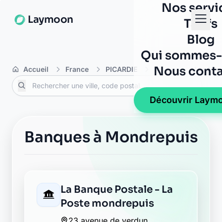
Nos servi
Laymoon
Tarifs
Blog
Qui sommes-
Nous conta
Accueil
France
PICARDIE
Aisne
Mondrep
Découvrir Laym
Banques à Mondrepuis
La Banque Postale - La
Poste mondrepuis
23 avenue de verdun