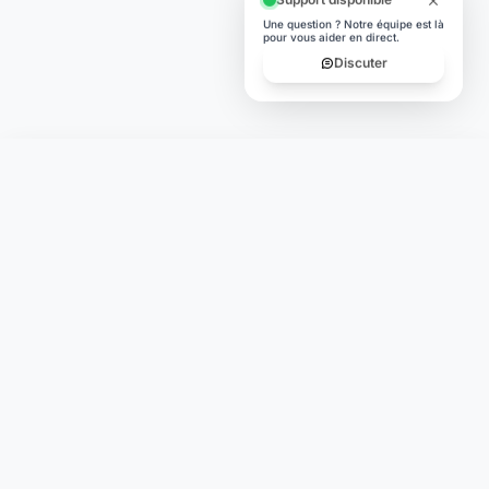
Support disponible
Une question ? Notre équipe est là
pour vous aider en direct.
Discuter
Laymoon
Changer le monde,
compte.
changer de
L'humain au cœur de chaque transaction. Une fintech
conçue pour votre tranquillité d'esprit et vos valeurs.
NAVIGATION
Nos services