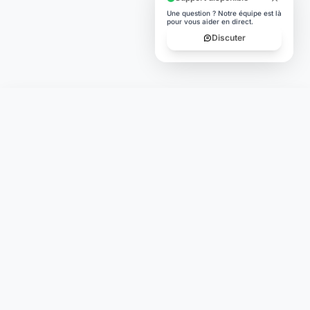
Une question ? Notre équipe est là
pour vous aider en direct.
Discuter
Laymoon
Changer le monde,
compte.
changer de
L'humain au cœur de chaque transaction. Une fintech
conçue pour votre tranquillité d'esprit et vos valeurs.
NAVIGATION
Nos services