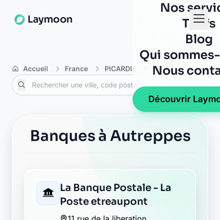
Nos servi
Laymoon
Tarifs
Blog
Qui sommes-
Nous conta
Accueil
France
PICARDIE
Aisne
Autreppe
Découvrir Laym
Banques à Autreppes
La Banque Postale - La
Poste etreaupont
11 rue de la liberation