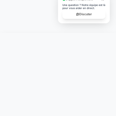
Une question ? Notre équipe est là
pour vous aider en direct.
Discuter
Laymoon
Changer le monde,
compte.
changer de
L'humain au cœur de chaque transaction. Une fintech
conçue pour votre tranquillité d'esprit et vos valeurs.
NAVIGATION
Nos services