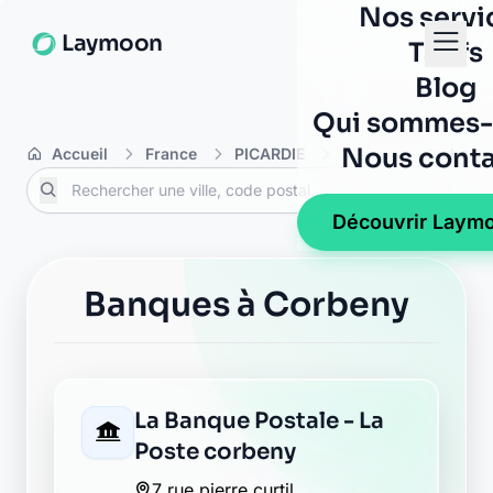
Nos servi
Laymoon
Tarifs
Blog
Qui sommes-
Nous conta
Accueil
France
PICARDIE
Aisne
Corbeny
Découvrir Laym
Banques à Corbeny
La Banque Postale - La
Poste corbeny
7 rue pierre curtil