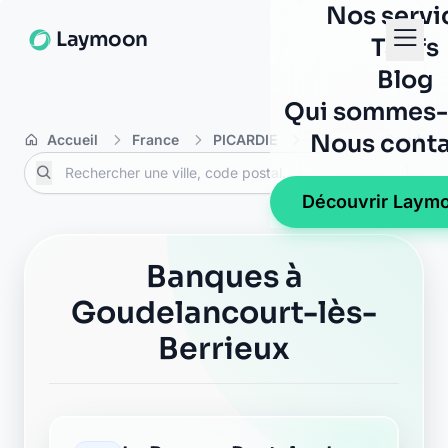
Nos servi
Laymoon
Tarifs
Blog
Qui sommes-
Nous conta
Accueil
France
PICARDIE
Aisne
Goudelan
Découvrir Laym
Banques à
Goudelancourt-lès-
Berrieux