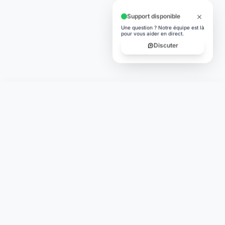
Support disponible
Une question ? Notre équipe est là
pour vous aider en direct.
Discuter
Laymoon
Changer le monde,
compte.
changer de
L'humain au cœur de chaque transaction. Une fintech
conçue pour votre tranquillité d'esprit et vos valeurs.
NAVIGATION