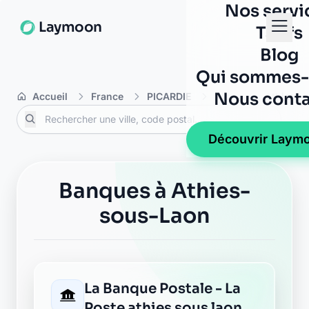
Nos servi
Laymoon
Tarifs
Blog
Qui sommes-
Nous conta
Accueil
France
PICARDIE
Aisne
Athies-s
Découvrir Laym
Banques à Athies-
sous-Laon
La Banque Postale - La
Poste athies sous laon