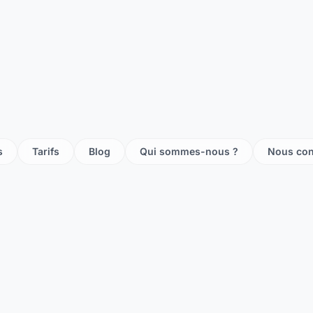
ste cognat lyonne
te escurolles
e saint didier la foret