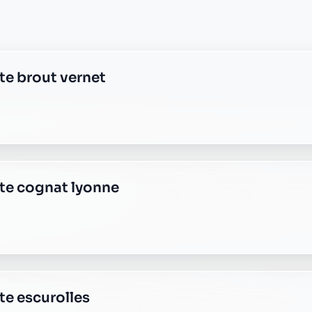
e saint remy en rollat
ste vendat