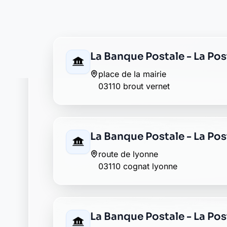
03110 saint didier la foret
La Banque Postale - La Post
rue de la poste
03110 saint remy en rollat
La Banque Postale - La Po
26 rue des landes
03110 vendat