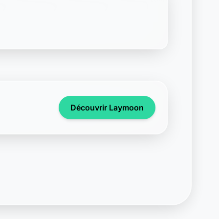
Support disponible
Une question ? Notre équipe est là
pour vous aider en direct.