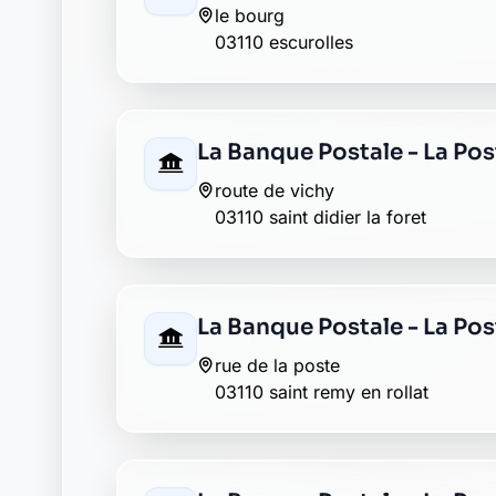
Envie de changer pour une banqu
Découvrez Laymoon, la finance éthique et
Retour au département Allier