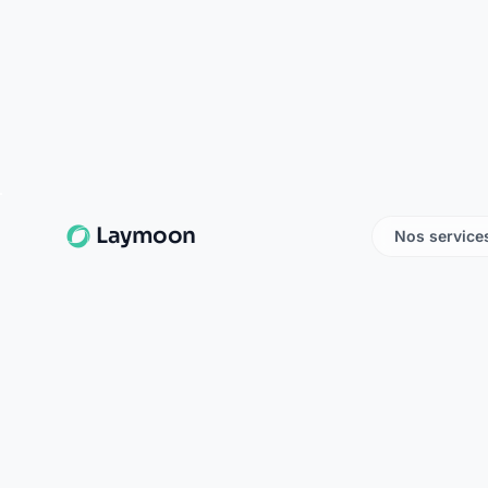
La Banque Postale - La Po
route de lyonne
03110 cognat lyonne
La Banque Postale - La Pos
le bourg
03110 escurolles
La Banque Postale - La Post
route de vichy