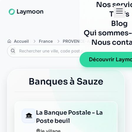
Nos servi
Laymoon
Tarifs
Blog
Qui sommes-
Nous conta
Accueil
France
PROVENCE-ALPES-COTE D'AZUR
Découvrir Laym
Banques à Sauze
La Banque Postale - La
Poste beuil
le village