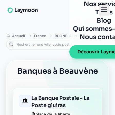
Nos servi
Laymoon
Tarifs
Blog
Qui sommes-
Nous conta
Accueil
France
RHONE-ALPES
Ardèche
B
Découvrir Laym
Banques à Beauvène
La Banque Postale - La
Poste gluiras
place de la liberte