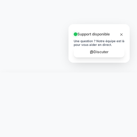
Support disponible
Une question ? Notre équipe est là
pour vous aider en direct.
Discuter
Laymoon
Changer le monde,
compte.
changer de
L'humain au cœur de chaque transaction. Une fintech
conçue pour votre tranquillité d'esprit et vos valeurs.