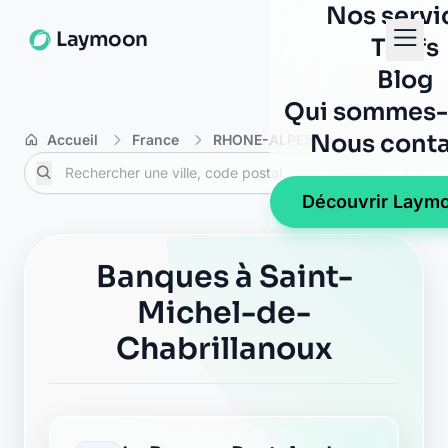
Nos servi
Laymoon
Tarifs
Blog
Qui sommes-
Nous conta
Accueil
France
RHONE-ALPES
Ardèche
S
Découvrir Laym
Banques à Saint-
Michel-de-
Chabrillanoux