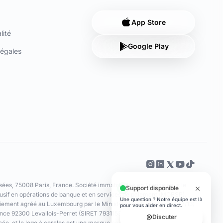
App Store
lité
Google Play
égales
ées, 75008 Paris, France. Société immatriculée en France sous le
sif en opérations de banque et en services de paiement (MOBSP),
iement agréé au Luxembourg par le Ministère des Finances (n° 47/13)
ance 92300 Levallois-Perret (SIRET 79311532000061). Les cartes sont
sée, et le logo à cercles est une marque commerciale de Mastercard