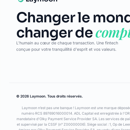
Changer le mond
compt
changer de
L'humain au cœur de chaque transaction. Une fintech
conçue pour votre tranquillité d'esprit et vos valeurs.
© 2026 Laymoon. Tous droits réservés.
Laymoon n’est pas une banque ! Laymoon est une marque déposée p
numéro RCS 89769016000014. ADL Capital est enregistrée à l'ORI
mandataire d'Olky Payment Service Provider SA. Les services de pai
et supervisé par la CSSF (n° Z00000006). Siège social : 1, Op de L
émises par Olky Payment Service Provider SA, en vertu d’une licen