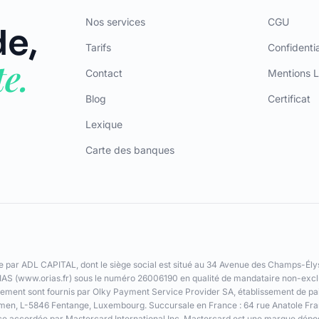
e,
Tarifs
Confidentia
e.
Contact
Mentions L
Blog
Certificat
Lexique
Carte des banques
ar ADL CAPITAL, dont le siège social est situé au 34 Avenue des Champs-Élys
AS (www.orias.fr) sous le numéro 26006190 en qualité de mandataire non-exclu
ement sont fournis par Olky Payment Service Provider SA, établissement de pa
eemen, L-5846 Fentange, Luxembourg. Succursale en France : 64 rue Anatole Fr
ce accordée par Mastercard International Inc. Mastercard est une marque dépo
International Inc.