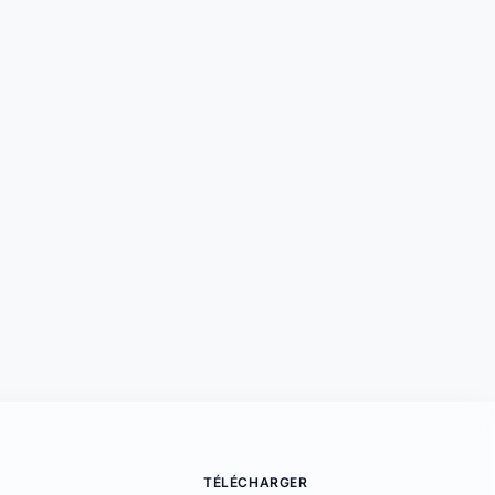
Support disponible
Une question ? Notre équipe est là
pour vous aider en direct.
Discuter
TÉLÉCHARGER