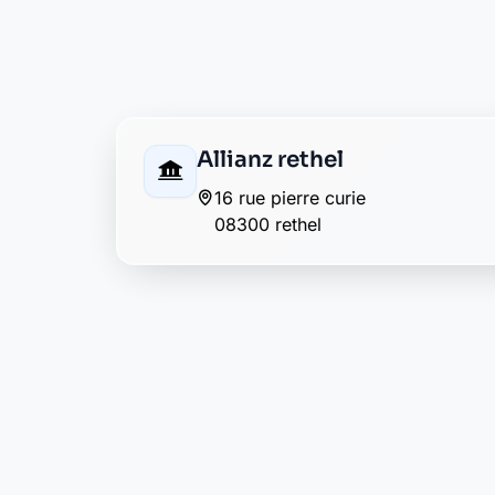
08300 rethel
Banque Populaire rethel
35, rue gambetta
08300 rethel
BNP Paribas rethel
6 rue pierre curie
08300 rethel
Caisse d'Epargne rethel