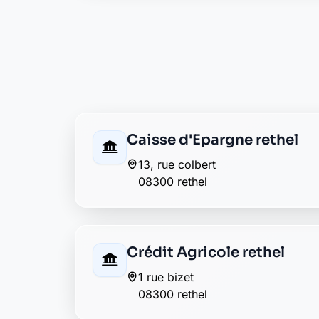
10 rue colbert
08300 rethel
Groupama rethel
18 place de la republique
08300 rethel
La Banque Postale - La Pos
11 rue colbert
08300 rethel