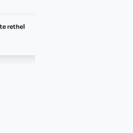
e sault les rethel
ste tagnon
e plus transparente ?
 responsable, sans frais cachés.