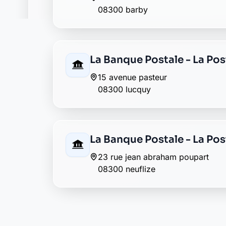
Allianz rethel
3 rue colbert
08300 rethel
AXA rethel
8 rue pierre curie
08300 rethel
AXA rethel
28 avenue gambetta