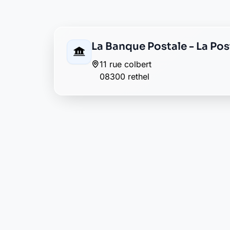
La Banque Postale - La Post
32 avenue de bourgoin
08300 sault les rethel
La Banque Postale - La Po
1 rue du docteur doyen
08300 tagnon
Envie de changer pour une banqu
Découvrez Laymoon, la finance éthique et