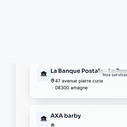
La Banque Postale - La Pos
23 rue jean abraham poupart
08300 neuflize
Abeille assurances rethel
20 avenue jean jaures
08300 rethel
Allianz rethel
16 rue pierre curie
08300 rethel