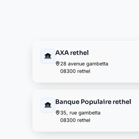
13, rue colbert
08300 rethel
Crédit Agricole rethel
1 rue bizet
08300 rethel
Crédit Agricole rethel
3 place de la république
08300 rethel
Crédit Mutuel rethel