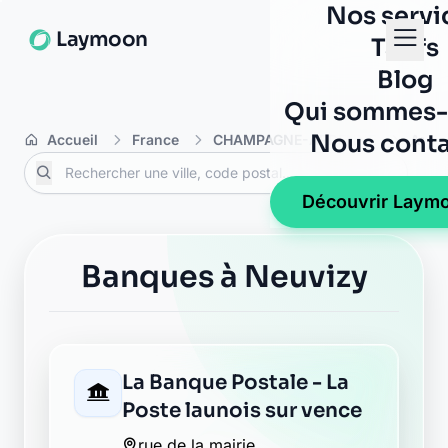
Nos servi
Laymoon
Tarifs
Blog
Qui sommes-
Nous conta
Accueil
France
CHAMPAGNE-ARDENNE
Arde
Découvrir Laym
Banques à Neuvizy
La Banque Postale - La
Poste launois sur vence
rue de la mairie