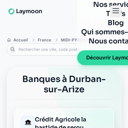
Nos servi
Laymoon
Tarifs
Blog
Qui sommes-
Nous conta
Accueil
France
MIDI-PYRENEES
Ariège
D
Découvrir Laym
Banques à Durban-
sur-Arize
Crédit Agricole la
bastide de serou