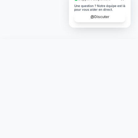
Une question ? Notre équipe est là
pour vous aider en direct.
Discuter
Laymoon
Changer le monde,
compte.
changer de
L'humain au cœur de chaque transaction. Une fintech
conçue pour votre tranquillité d'esprit et vos valeurs.
NAVIGATION
Nos services