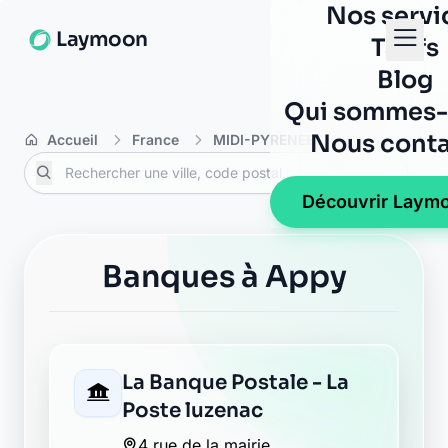
Nos servi
Laymoon
Tarifs
Blog
Qui sommes-
Nous conta
Accueil
France
MIDI-PYRENEES
Ariège
A
Découvrir Laym
Banques à Appy
La Banque Postale - La
Poste luzenac
4 rue de la mairie