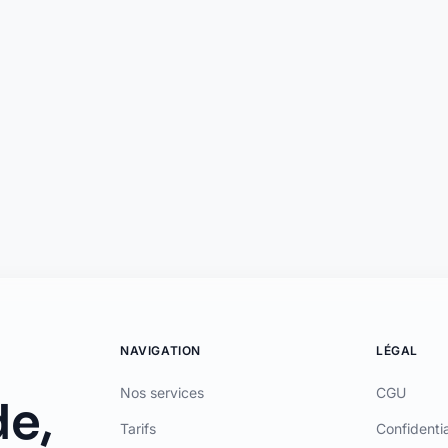
ar ADL CAPITAL, dont le siège social est situé au 34 Avenue des Champs-Élys
AS (www.orias.fr) sous le numéro 26006190 en qualité de mandataire non-exclu
ement sont fournis par Olky Payment Service Provider SA, établissement de pa
eemen, L-5846 Fentange, Luxembourg. Succursale en France : 64 rue Anatole Fr
ce accordée par Mastercard International Inc. Mastercard est une marque dépo
International Inc.