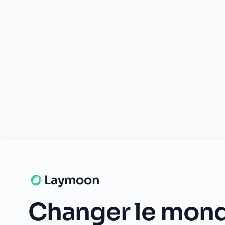
© 2026 Laymoon. Tous droits réservés.
Laymoon n’est pas une banque ! Laymoon est une marque déposée p
numéro RCS 89769016000014. ADL Capital est enregistrée à l'ORI
mandataire d'Olky Payment Service Provider SA. Les services de pai
et supervisé par la CSSF (n° Z00000006). Siège social : 1, Op de L
émises par Olky Payment Service Provider SA, en vertu d’une licen