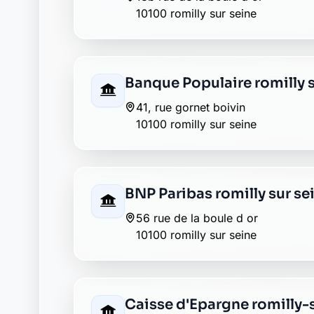
64-66 rue gornet boivin
10100 romilly sur seine
Crédit Mutuel romilly sur 
21 rue de la boule d or
10100 romilly sur seine
Groupama romilly sur sei
26 place des martyrs
10100 romilly sur seine
La Banque Postale - La Pos