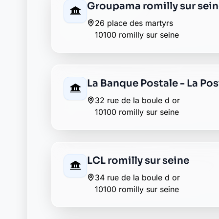
Envie de changer pour une banqu
Découvrez Laymoon, la finance éthique et
Retour au département Aube