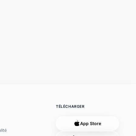
ées, 75008 Paris, France. Société immatriculée en France sous le
sif en opérations de banque et en services de paiement (MOBSP),
iement agréé au Luxembourg par le Ministère des Finances (n° 47/13)
Support disponible
ance 92300 Levallois-Perret (SIRET 79311532000061). Les cartes sont
Une question ? Notre équipe est là
sée, et le logo à cercles est une marque commerciale de Mastercard
pour vous aider en direct.
Discuter