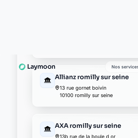
10100 romilly sur seine
BNP Paribas romilly sur se
56 rue de la boule d or
10100 romilly sur seine
Caisse d'Epargne romilly-
place des martyrs
10100 romilly-sur-seine
Crédit Agricole romilly sur