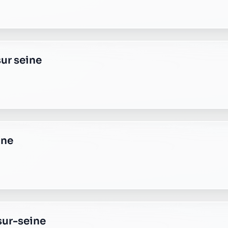
seine
ne
te romilly sur seine