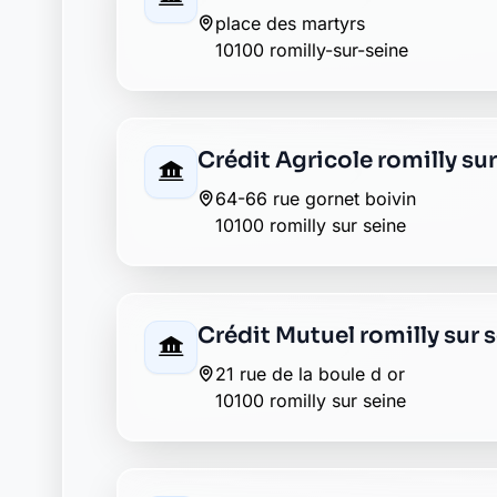
32 rue de la boule d or
10100 romilly sur seine
LCL romilly sur seine
34 rue de la boule d or
10100 romilly sur seine
Société Générale romilly-
77 rue de la boule d'or
10100 romilly-s-seine