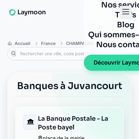
Nos servi
Laymoon
Tarifs
Blog
Qui sommes-
Nous conta
Accueil
France
CHAMPAGNE-ARDENNE
Aube
Découvrir Laym
Banques à Juvancourt
La Banque Postale - La
Poste bayel
place de la mairie