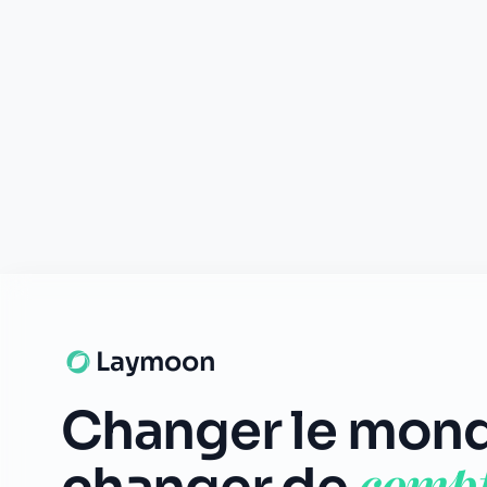
© 2026 Laymoon. Tous droits réservés.
Laymoon n’est pas une banque ! Laymoon est une marque déposée p
numéro RCS 89769016000014. ADL Capital est enregistrée à l'ORI
mandataire d'Olky Payment Service Provider SA. Les services de pai
et supervisé par la CSSF (n° Z00000006). Siège social : 1, Op de L
émises par Olky Payment Service Provider SA, en vertu d’une licen