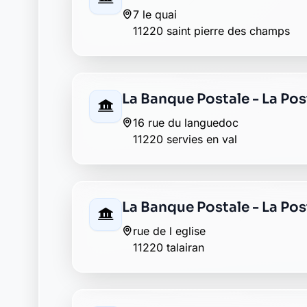
Envie de changer pour une banqu
Découvrez Laymoon, la finance éthique et
Retour au département Aude