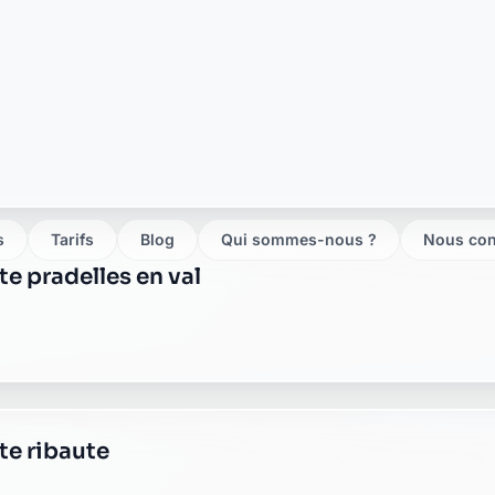
se
e saint laurent de la cabrerisse
se
te saint pierre des champs
e servies en val