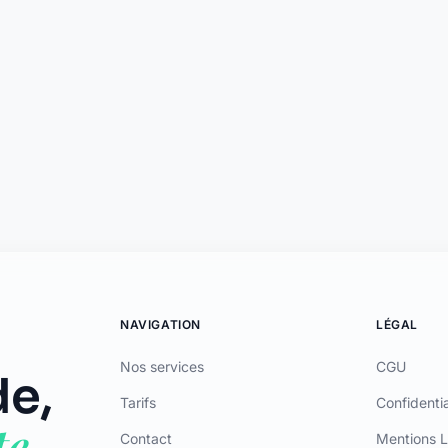
ar ADL CAPITAL, dont le siège social est situé au 34 Avenue des Champs-Élys
AS (www.orias.fr) sous le numéro 26006190 en qualité de mandataire non-exclu
ement sont fournis par Olky Payment Service Provider SA, établissement de pa
eemen, L-5846 Fentange, Luxembourg. Succursale en France : 64 rue Anatole Fr
ce accordée par Mastercard International Inc. Mastercard est une marque dépo
International Inc.