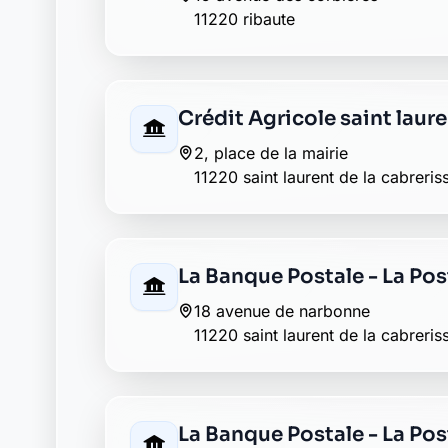
16 rue du languedoc
11220 servies en val
La Banque Postale - La Pos
rue de l eglise
11220 talairan
La Banque Postale - La Pos
rue des ecoles
11220 tournissan