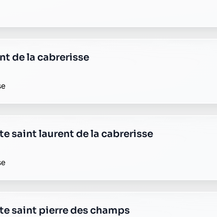
te talairan
te tournissan