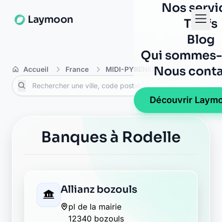
Nos servi
Laymoon
Tarifs
Blog
Qui sommes-
Nous conta
Accueil
France
MIDI-PYRENEES
Aveyron
Découvrir Laym
Banques à Rodelle
Allianz bozouls
pl de la mairie
12340 bozouls