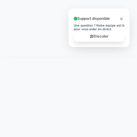
Support disponible
Une question ? Notre équipe est là
pour vous aider en direct.
Discuter
Laymoon
Changer le monde,
compte.
changer de
L'humain au cœur de chaque transaction. Une fintech
conçue pour votre tranquillité d'esprit et vos valeurs.
NAVIGATION