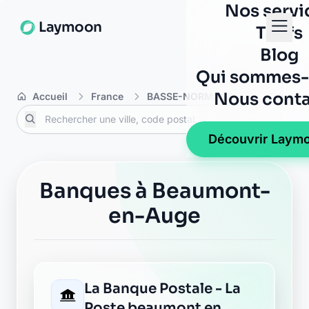
Nos servi
Laymoon
Tarifs
Blog
Qui sommes-
Nous conta
Accueil
France
BASSE-NORMANDIE
Calvado
Découvrir Laym
Banques à Beaumont-
en-Auge
La Banque Postale - La
Poste beaumont en