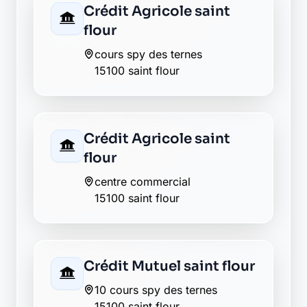
Envie de changer pour une
banque plus transparente ?
Découvrez Laymoon, la finance éthique
et responsable, sans frais cachés.
Découvrir Laymoon
Retour au département Cantal