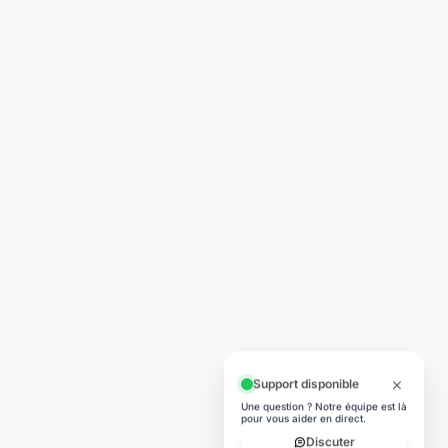
© 2026 Laymoon. Tous droits réservés.
Laymoon n’est pas une banque ! Laymoon est une marque déposée
par ADL CAPITAL, dont le siège social est situé au 34 Avenue des
Champs-Élysées, 75008 Paris, France. Société immatriculée en
France sous le numéro RCS 89769016000014. ADL Capital est
enregistrée à l'ORIAS (www.orias.fr) sous le numéro 26006190 en
qualité de mandataire non-exclusif en opérations de banque et en
services de paiement (MOBSP), mandataire d'Olky Payment Service
Provider SA. Les services de paiement sont fournis par Olky Payment
Service Provider SA, établissement de paiement agréé au
Luxembourg par le Ministère des Finances (n° 47/13) et supervisé par
la CSSF (n° Z00000006). Siège social : 1, Op de Leemen, L-5846
Fentange, Luxembourg. Succursale en France : 64 rue Anatole France
92300 Levallois-Perret (SIRET 79311532000061). Les cartes sont
émises par Olky Payment Service Provider SA, en vertu d’une licence
accordée par Mastercard International Inc. Mastercard est une
marque déposée, et le logo à cercles est une marque commerciale de