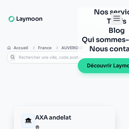
Caisse d'Epargne saint-
flour
19, cours spy des ternes
15100 saint-flour
Crédit Agricole saint
flour
24 place de la liberte
15100 saint flour
Crédit Agricole saint