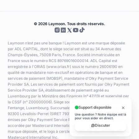
© 2026 Laymoon. Tous droits réservés.
Laymoon n’est pas une banque ! Laymoon est une marque déposée
par ADL CAPITAL, dont le siège social est situé au 34 Avenue des
Champs-Élysées, 75008 Paris, France. Société immatriculée en
France sous le numéro RCS 89769016000014. ADL Capital est
enregistrée à l'ORIAS (www.orias.fr) sous le numéro 26006190 en
qualité de mandataire non-exclusif en opérations de banque et en
services de paiement (MOBSP), mandataire d'Olky Payment Service
Provider SA. Les services de paiement sont fournis par Olky Payment
Service Provider SA, établissement de paiement agréé au
Luxembourg par le Ministère des Finances (n° 47/13) et supervisé par
la CSSF (n° Z00000006). Siège social : 1, Op de Leemen, L-5846
Fentange, Luxembourg. Succursale en France : 64 rue Anatole France
92300 Levallois-Perret (SIRET 79311532000061). Les cartes sont
émises par Olky Payment Service Provider SA, en vertu d’une licence
accordée par Mastercard International Inc. Mastercard est une
marque déposée, et le logo à cercles est une marque commerciale de
Mastercard International Inc.