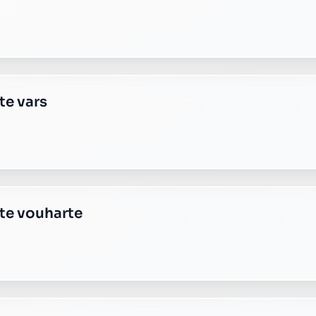
te vars
ste vouharte