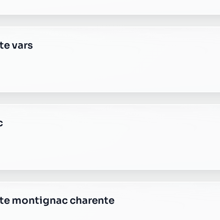
te vars
c
ste montignac charente