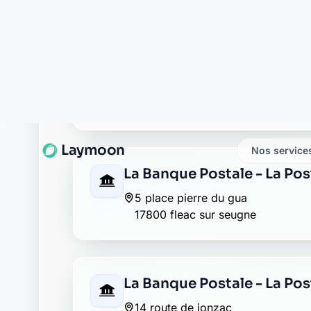
17800 montils
La Banque Postale - La Po
44 avenue de cognac
17800 perignac
Abeille assurances pons
25 rue pasteur
17800 pons
Allianz pons