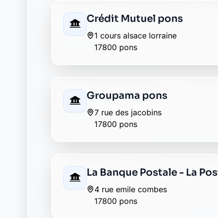
La Banque Postale - La Pos
59 rue de saintonge
17800 saint sever de saintonge
La Banque Postale - La Pos
45 rue petite champagne
17800 salignac sur charente
Envie de changer pour une banqu
Découvrez Laymoon, la finance éthique et