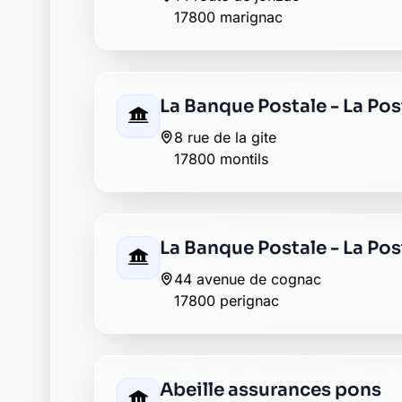
40 rue pasteur
17800 pons
AXA pons
5 rue barthelemy gautier
17800 pons
Banque Populaire pons
15, rue emile combes
17800 pons
Caisse d'Epargne pons