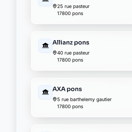
29 cours jules ferry
17800 pons
Crédit Agricole pons
22 cours jules ferry
17800 pons
Crédit Mutuel pons
1 cours alsace lorraine
17800 pons