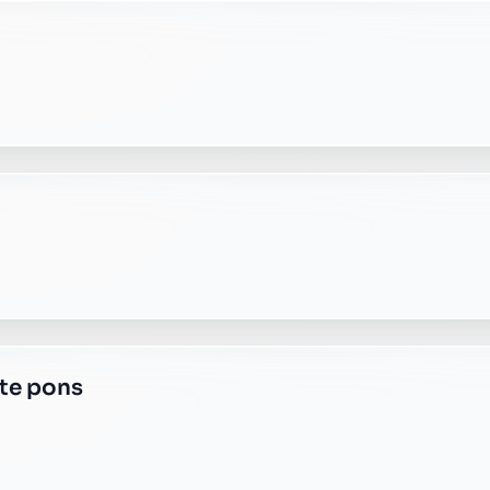
te saint sever de saintonge
te salignac sur charente
e plus transparente ?
 responsable, sans frais cachés.