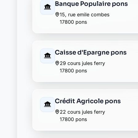
Groupama pons
7 rue des jacobins
17800 pons
La Banque Postale - La Po
4 rue emile combes
17800 pons
Société Générale pons
7 rue pasteur
17800 pons