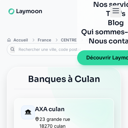
Nos servi
Laymoon
Tarifs
Blog
Qui sommes-
Nous conta
Accueil
France
CENTRE
Cher
Culan
Découvrir Laym
Banques à Culan
AXA culan
23 grande rue
18270 culan