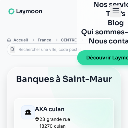
Nos servi
Laymoon
Tarifs
Blog
Qui sommes-
Nous conta
Accueil
France
CENTRE
Cher
Saint-Maur
Découvrir Laym
Banques à Saint-Maur
AXA culan
23 grande rue
18270 culan