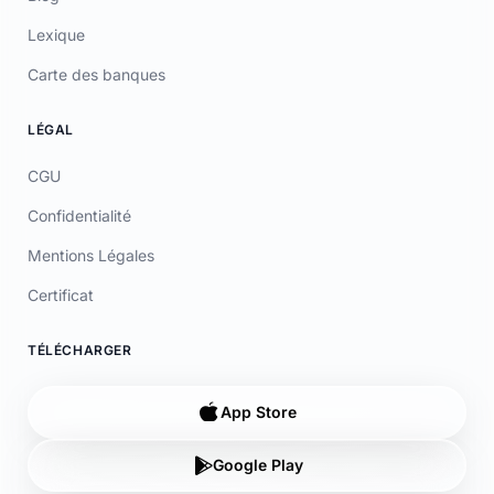
TÉLÉCHARGER
App Store
Google Play
© 2026 Laymoon. Tous droits réservés.
Laymoon n’est pas une banque ! Laymoon est une marque déposée
par ADL CAPITAL, dont le siège social est situé au 34 Avenue des
Champs-Élysées, 75008 Paris, France. Société immatriculée en
France sous le numéro RCS 89769016000014. ADL Capital est
enregistrée à l'ORIAS (www.orias.fr) sous le numéro 26006190 en
qualité de mandataire non-exclusif en opérations de banque et en
services de paiement (MOBSP), mandataire d'Olky Payment Service
Provider SA. Les services de paiement sont fournis par Olky Payment