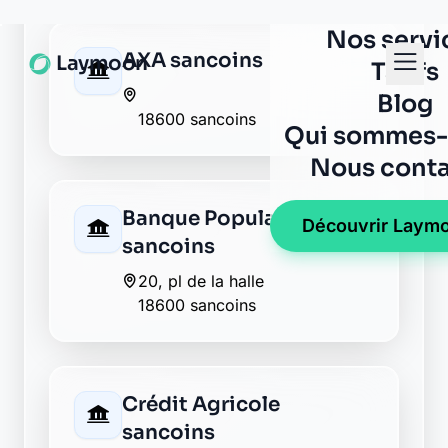
Crédit Agricole
sancoins
38-40, rue fernand duruisseau
18600 sancoins
La Banque Postale - La
Poste sancoins
7 b rue de la croix blanche
18600 sancoins