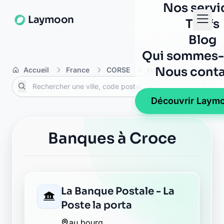
Nos servi
Laymoon
Tarifs
Blog
Qui sommes-
Nous conta
Accueil
France
CORSE
Haute-Corse
Cro
Découvrir Laym
Banques à Croce
La Banque Postale - La
Poste la porta
au bourg