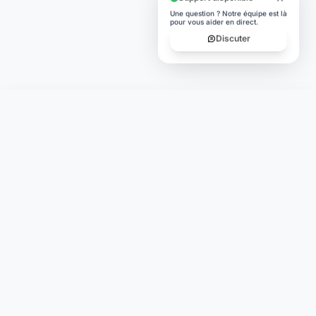
Une question ? Notre équipe est là
pour vous aider en direct.
Discuter
Laymoon
Changer le monde,
compte.
changer de
L'humain au cœur de chaque transaction. Une fintech
conçue pour votre tranquillité d'esprit et vos valeurs.
NAVIGATION
Nos services