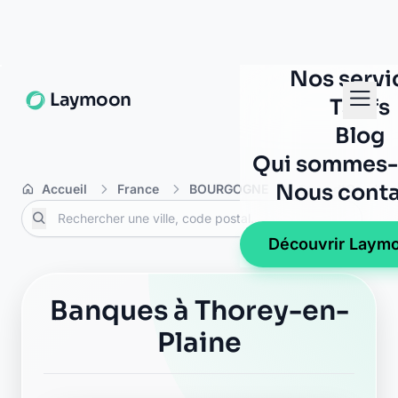
Nos servi
Laymoon
Tarifs
Blog
Qui sommes-
Nous conta
Accueil
France
BOURGOGNE
Côte-d'Or
T
Découvrir Laym
Banques à Thorey-en-
Plaine
La Banque Postale - La
Poste longchamp