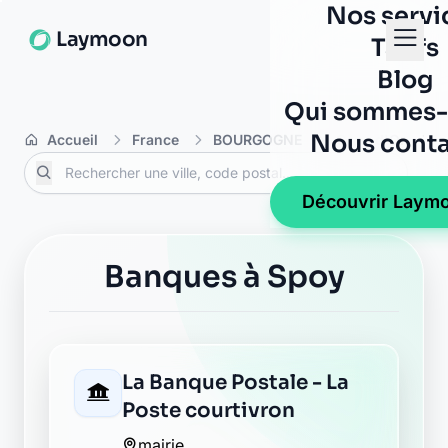
Nos servi
Laymoon
Tarifs
Blog
Qui sommes-
Nous conta
Accueil
France
BOURGOGNE
Côte-d'Or
Découvrir Laym
Banques à Spoy
La Banque Postale - La
Poste courtivron
mairie