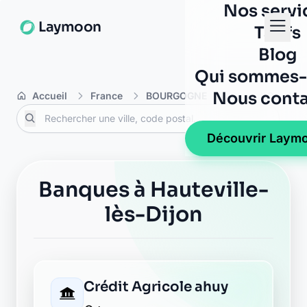
Nos servi
Laymoon
Tarifs
Blog
Qui sommes-
Nous conta
Accueil
France
BOURGOGNE
Côte-d'Or
H
Découvrir Laym
Banques à Hauteville-
lès-Dijon
Crédit Agricole ahuy