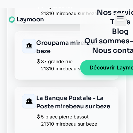
5 place pierre bassot
21310 mirebeau sur beze
AXA oisilly
21310 oisilly
La Banque Postale - La
Poste reneve
1 place de la mairie
21310 reneve