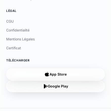
© 2026 Laymoon. Tous droits réservés.
Laymoon n’est pas une banque ! Laymoon est une marque déposée
par ADL CAPITAL, dont le siège social est situé au 34 Avenue des
Champs-Élysées, 75008 Paris, France. Société immatriculée en
France sous le numéro RCS 89769016000014. ADL Capital est
enregistrée à l'ORIAS (www.orias.fr) sous le numéro 26006190 en
qualité de mandataire non-exclusif en opérations de banque et en
services de paiement (MOBSP), mandataire d'Olky Payment Service
Provider SA. Les services de paiement sont fournis par Olky Payment
Service Provider SA, établissement de paiement agréé au
Luxembourg par le Ministère des Finances (n° 47/13) et supervisé par
la CSSF (n° Z00000006). Siège social : 1, Op de Leemen, L-5846
Fentange, Luxembourg. Succursale en France : 64 rue Anatole France
92300 Levallois-Perret (SIRET 79311532000061). Les cartes sont
émises par Olky Payment Service Provider SA, en vertu d’une licence
accordée par Mastercard International Inc. Mastercard est une