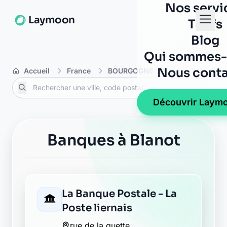
Nos servi
Laymoon
Tarifs
Blog
Qui sommes-
Nous conta
Accueil
France
BOURGOGNE
Côte-d'Or
B
Découvrir Laym
Banques à Blanot
La Banque Postale - La
Poste liernais
rue de la guette