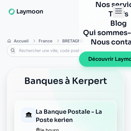
Nos servi
Laymoon
Tarifs
Blog
Qui sommes-
Nous conta
Accueil
France
BRETAGNE
Côtes-d'Armor
Découvrir Laym
Banques à Kerpert
La Banque Postale - La
Poste kerien
le bourg