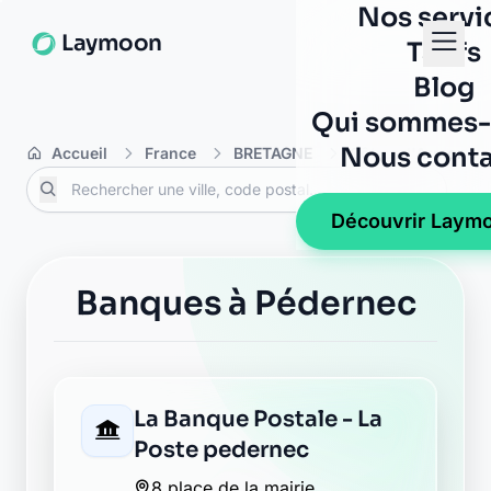
Nos servi
Laymoon
Tarifs
Blog
Qui sommes-
Nous conta
Accueil
France
BRETAGNE
Côtes-d'Armor
Découvrir Laym
Banques à Pédernec
La Banque Postale - La
Poste pedernec
8 place de la mairie