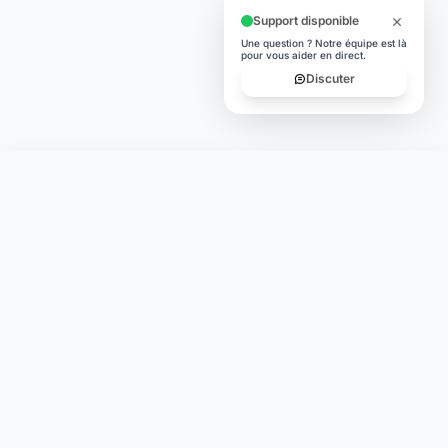
Support disponible
Une question ? Notre équipe est là
pour vous aider en direct.
Discuter
Laymoon
Changer le monde,
compte.
changer de
L'humain au cœur de chaque transaction. Une fintech
conçue pour votre tranquillité d'esprit et vos valeurs.
NAVIGATION
Nos services