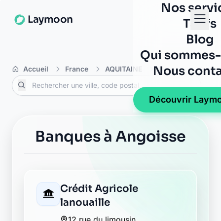
Nos servi
Laymoon
Tarifs
Blog
Qui sommes-
Nous conta
Accueil
France
AQUITAINE
Dordogne
An
Découvrir Laym
Banques à Angoisse
Crédit Agricole
lanouaille
12 rue du limousin