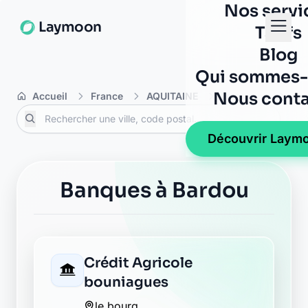
Nos servi
Laymoon
Tarifs
Blog
Qui sommes-
Nous conta
Accueil
France
AQUITAINE
Dordogne
Ba
Découvrir Laym
Banques à Bardou
Crédit Agricole
bouniagues
le bourg