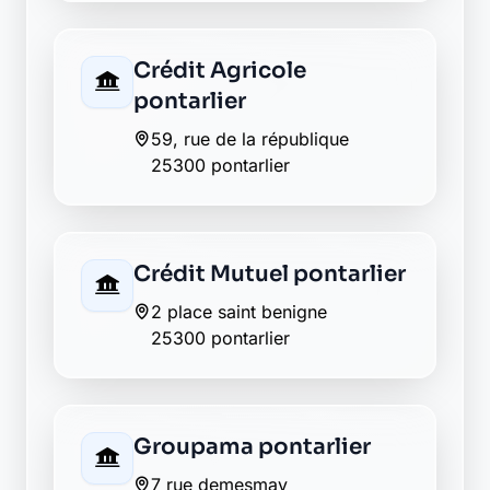
La Banque Postale - La
Poste verrieres de joux
17 rue de franche comte
25300 verrieres de joux
AXA vuillecin
25300 vuillecin
Envie de changer pour une