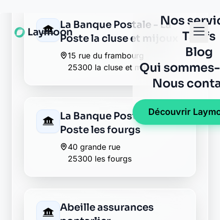
AXA pontarlier
13 rue arthur bourdin
25300 pontarlier
AXA pontarlier
1 place saint pierre
25300 pontarlier
AXA pontarlier
8 rue de la halle
25300 pontarlier