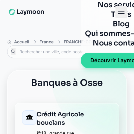
Nos servi
Laymoon
Tarifs
Blog
Qui sommes-
Nous conta
Accueil
France
FRANCHE-COMTE
Doubs
Découvrir Laym
Banques à Osse
Crédit Agricole
bouclans
18, grande rue