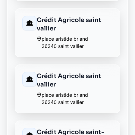
banque plus transparente ?
Découvrez Laymoon, la finance éthique
et responsable, sans frais cachés.
Découvrir Laymoon
Retour au département Drôme