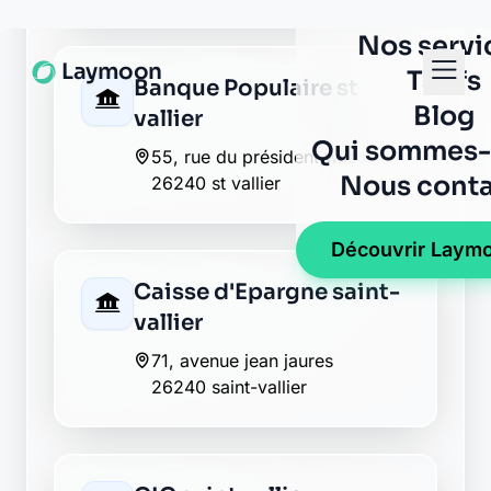
24 av desire valette
26240 saint vallier
La Banque Postale - La
Poste saint vallier
place de l hotel de ville
26240 saint vallier
LCL saint vallier
place aristide briand
26240 saint vallier