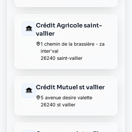
55, rue du président wilson
26240 st vallier
Caisse d'Epargne saint-
vallier
71, avenue jean jaures
26240 saint-vallier
CIC saint vallier
6 place aristide briand
26240 saint vallier