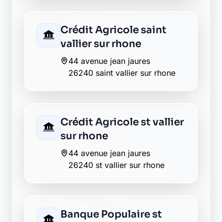
1 chemin de la brassière - za
inter'val
26240 saint-vallier
Crédit Mutuel st vallier
5 avenue desire valette
26240 st vallier
Groupama saint vallier
24 av desire valette
26240 saint vallier