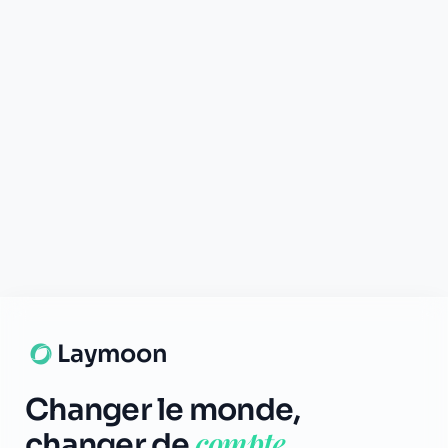
L'humain au cœur de chaque transaction. Une fintech
conçue pour votre tranquillité d'esprit et vos valeurs.
NAVIGATION
Nos services
Tarifs
Contact
Blog
Lexique
Carte des banques
LÉGAL
CGU
Confidentialité