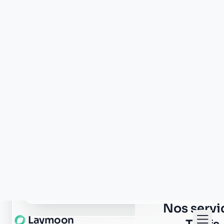
Groupama montfort sur
risle
65 rue saint pierre
27290 montfort sur risle
La Banque Postale - La
Poste montfort sur risle
4 place des annonciades
27290 montfort sur risle
AXA pont authou
30 rue saint louis
27290 pont authou