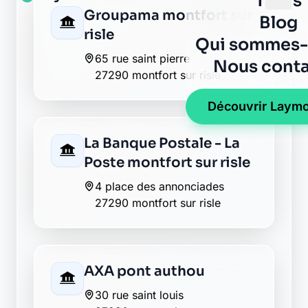
La Banque Postale - La
Poste pont authou
1 rue louise givon
27290 pont authou
Envie de changer pour une
banque plus transparente ?
Découvrez Laymoon, la finance éthique
et responsable, sans frais cachés.
Découvrir Laymoon