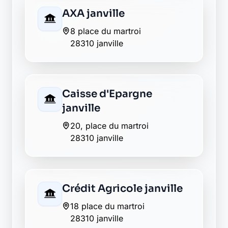
Poste toury
14 rue arthur lambert
28310 toury
Envie de changer pour une
banque plus transparente ?
Découvrez Laymoon, la finance éthique
et responsable, sans frais cachés.
Découvrir Laymoon