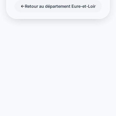
Support disponible
Une question ? Notre équipe est là
pour vous aider en direct.
Discuter
Laymoon
Changer le monde,
compte.
changer de
L'humain au cœur de chaque transaction. Une fintech
conçue pour votre tranquillité d'esprit et vos valeurs.
NAVIGATION