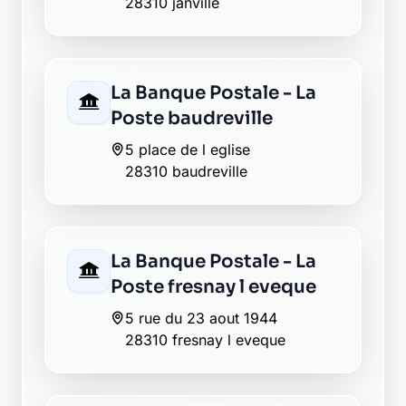
28310 janville
Crédit Agricole toury
29 route nationale
28310 toury
Crédit Mutuel toury
134 rue nationale
28310 toury
La Banque Postale - La