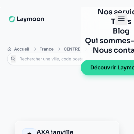
La Banque Postale - La
Poste baudreville
5 place de l eglise
28310 baudreville
La Banque Postale - La
Poste fresnay l eveque
5 rue du 23 aout 1944
28310 fresnay l eveque