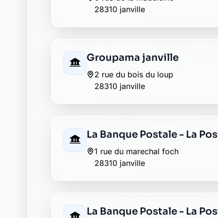
5 rue du 23 aout 1944
28310 fresnay l eveque
AXA janville
8 place du martroi
28310 janville
Caisse d'Epargne janville
20, place du martroi
28310 janville
Crédit Agricole janville