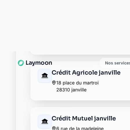
28310 janville
La Banque Postale - La Post
1 rue du marechal foch
28310 janville
La Banque Postale - La Pos
5 place de l eglise
28310 baudreville
La Banque Postale - La Pos