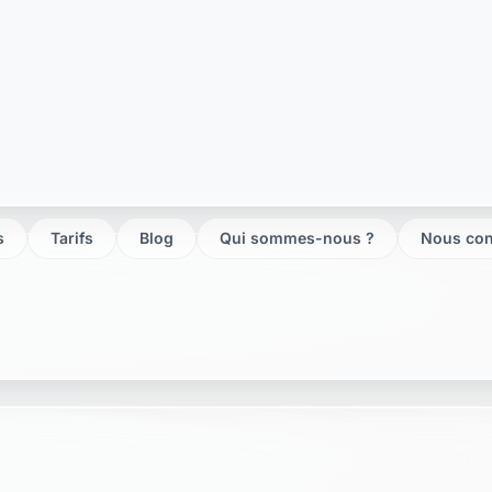
e janville
te baudreville
te fresnay l eveque