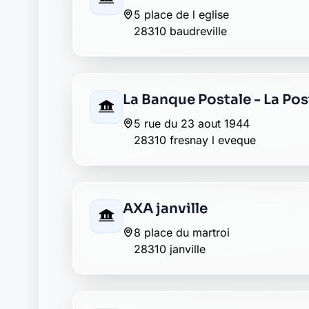
18 place du martroi
28310 janville
Crédit Mutuel janville
6 rue de la madeleine
28310 janville
Groupama janville
2 rue du bois du loup
28310 janville