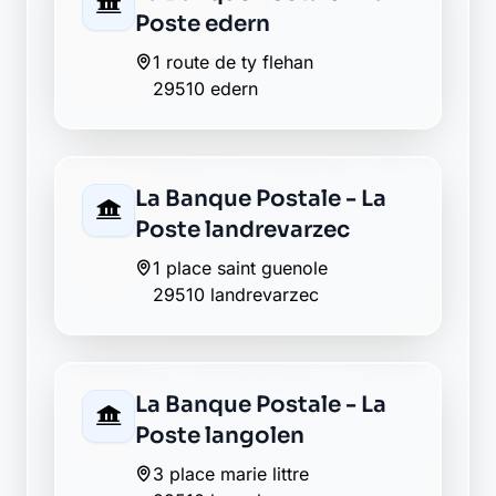
29510 landrevarzec
La Banque Postale - La
Poste langolen
3 place marie littre
29510 langolen
Envie de changer pour une
banque plus transparente ?
Découvrez Laymoon, la finance éthique
et responsable, sans frais cachés.