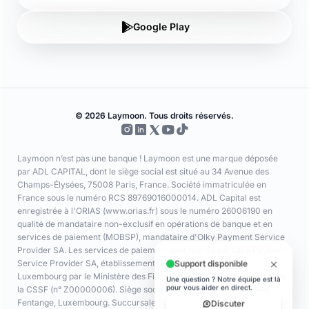
Champs-Élysées, 75008 Paris, France. Société immatriculée en
France sous le numéro RCS 89769016000014. ADL Capital est
enregistrée à l'ORIAS (www.orias.fr) sous le numéro 26006190 en
qualité de mandataire non-exclusif en opérations de banque et en
services de paiement (MOBSP), mandataire d'Olky Payment Service
Provider SA. Les services de paiement sont fournis par Olky Payment
Service Provider SA, établissement de paiement agréé au
Luxembourg par le Ministère des Finances (n° 47/13) et supervisé par
la CSSF (n° Z00000006). Siège social : 1, Op de Leemen, L-5846
Fentange, Luxembourg. Succursale en France : 64 rue Anatole France
92300 Levallois-Perret (SIRET 79311532000061). Les cartes sont
émises par Olky Payment Service Provider SA, en vertu d’une licence
accordée par Mastercard International Inc. Mastercard est une
marque déposée, et le logo à cercles est une marque commerciale de
Mastercard International Inc.