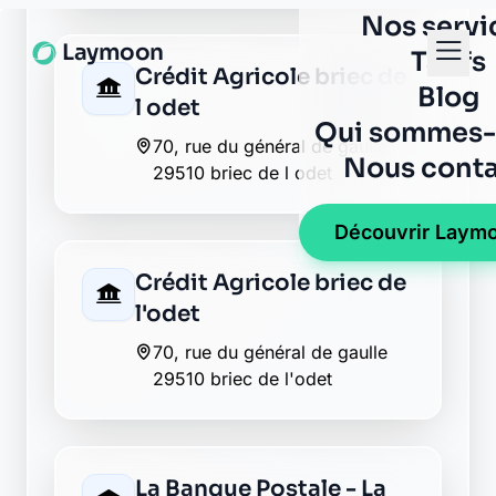
l'odet
70, rue du général de gaulle
29510 briec de l'odet
La Banque Postale - La
Poste edern
1 route de ty flehan
29510 edern
La Banque Postale - La
Poste landrevarzec
1 place saint guenole