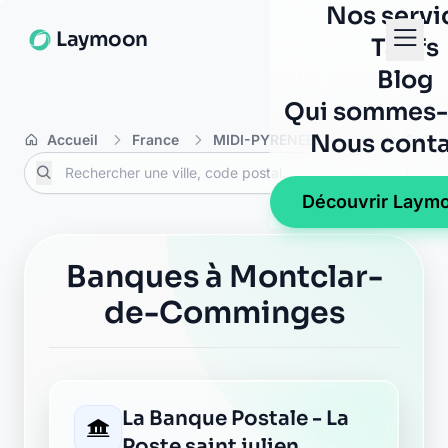
Nos servi
Laymoon
Tarifs
Blog
Qui sommes-
Nous conta
Accueil
France
MIDI-PYRENEES
Haute-Garon
Découvrir Laym
Banques à Montclar-
de-Comminges
La Banque Postale - La
Poste saint julien