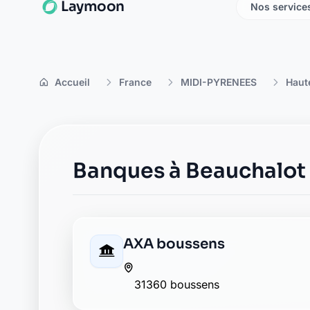
La Banque Postale - La Po
rue de la poste
31360 boussens
La Banque Postale - La Po
15 rue de la republique
31360 roquefort sur garonne
Crédit Agricole saint-mar
6 rue du centre