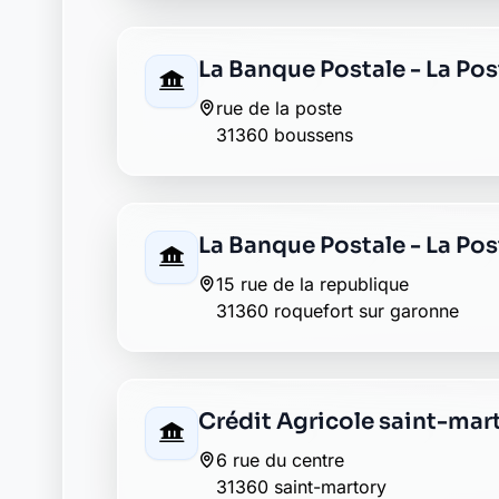
31360 saint-martory
La Banque Postale - La Pos
route de saint girons
31360 saint martory
AXA st martory
13 rue du pont
31360 st martory