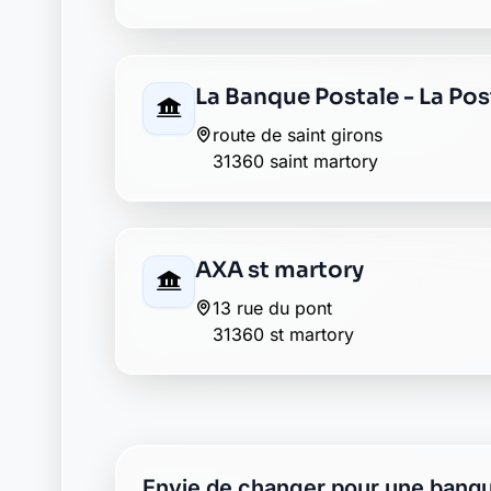
Envie de changer pour une banqu
Découvrez Laymoon, la finance éthique et
Retour au département Haute-Garonne