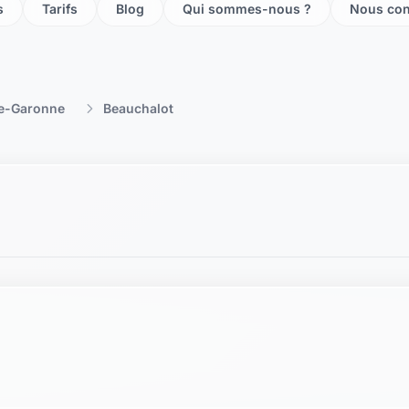
ste boussens
ste roquefort sur garonne
tory