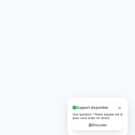
TÉLÉCHARGER
App Store
lité
Google Play
égales