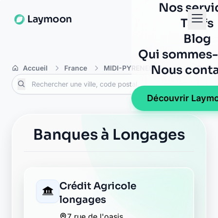
Nos servi
Laymoon
Tarifs
Blog
Qui sommes-
Nous conta
Accueil
France
MIDI-PYRENEES
Haute-Garon
Découvrir Laym
Banques à Longages
Crédit Agricole
longages
7 rue de l'oasis