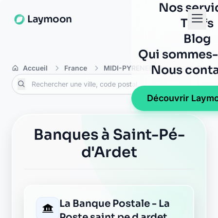
Nos servi
Laymoon
Tarifs
Blog
Qui sommes-
Nous conta
Accueil
France
MIDI-PYRENEES
Haute-Garon
Découvrir Laym
Banques à Saint-Pé-
d'Ardet
La Banque Postale - La
Poste saint pe d ardet