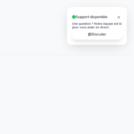
Support disponible
Une question ? Notre équipe est là
pour vous aider en direct.
Discuter
Laymoon
Changer le monde,
compte.
changer de
L'humain au cœur de chaque transaction. Une fintech
conçue pour votre tranquillité d'esprit et vos valeurs.
NAVIGATION