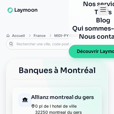
Nos servi
Laymoon
Tarifs
Blog
Qui sommes-
Nous conta
Accueil
France
MIDI-PYRENEES
Gers
Mon
Découvrir Laym
Banques à Montréal
Allianz montreal du gers
0 pl de l hotel de ville
32250 montreal du gers