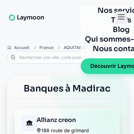
AXA creon
13 rue copernic
33670 creon
AXA creon
6 rue charles dopter
33670 creon
Banque Populaire creon
31, rue amaury de craon