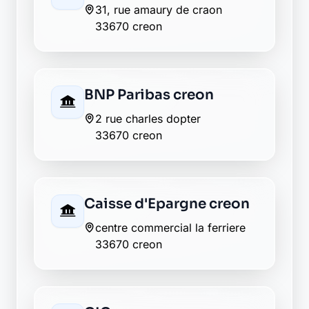
2 boulevard victor hugo
33670 creon
Crédit Agricole creon
4, route de libourne
33670 creon
Groupama creon
20 place de la prevote
33670 creon