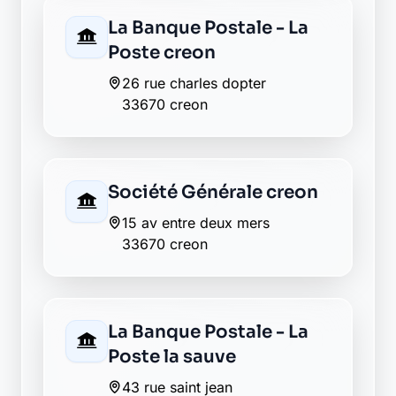
La Banque Postale - La
Poste sadirac
8 chemin de la poste
33670 sadirac
Envie de changer pour une
banque plus transparente ?
Découvrez Laymoon, la finance éthique
et responsable, sans frais cachés.
Découvrir Laymoon