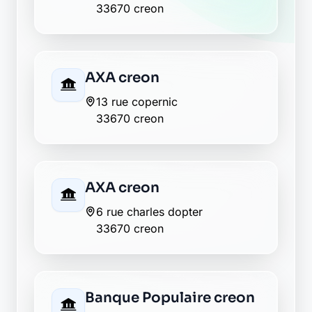
33670 creon
BNP Paribas creon
2 rue charles dopter
33670 creon
Caisse d'Epargne creon
centre commercial la ferriere
33670 creon
CIC creon