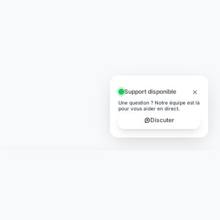
L'humain au cœur de chaque transaction. Une fintech
conçue pour votre tranquillité d'esprit et vos valeurs.
NAVIGATION
Nos services
Tarifs
Contact
Blog
Lexique
Carte des banques
LÉGAL
CGU
Confidentialité