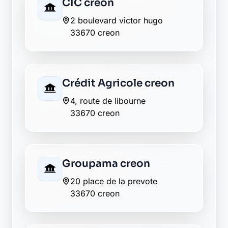
La Banque Postale - La
Poste creon
26 rue charles dopter
33670 creon
Société Générale creon
15 av entre deux mers
33670 creon
La Banque Postale - La
Poste la sauve
43 rue saint jean
33670 la sauve