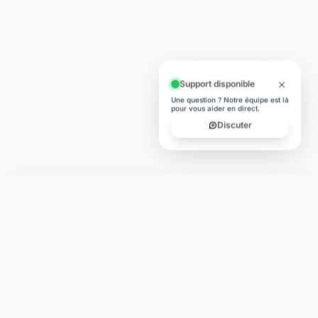
Support disponible
Une question ? Notre équipe est là
pour vous aider en direct.
Discuter
Laymoon
Changer le monde,
compte.
changer de
L'humain au cœur de chaque transaction. Une fintech
conçue pour votre tranquillité d'esprit et vos valeurs.